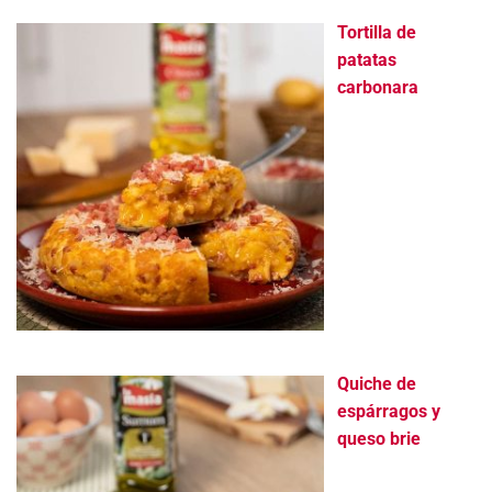
Tortilla de
patatas
carbonara
Quiche de
espárragos y
queso brie