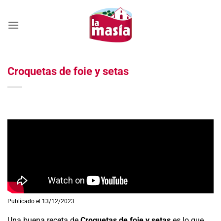
Saltar
al
contenido
Croquetas de foie y setas
Publicado el 13/12/2023
Una buena receta de
Croquetas de foie y setas
es lo que