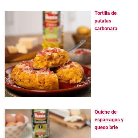
Tortilla de
patatas
carbonara
Quiche de
espárragos y
queso brie