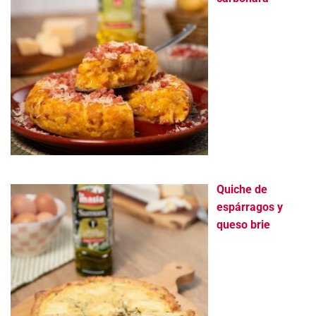
Quiche de
espárragos y
queso brie