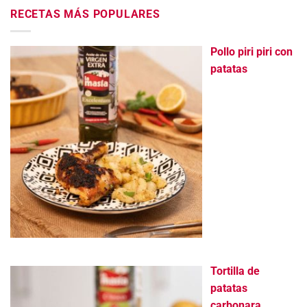
RECETAS MÁS POPULARES
Pollo piri piri con
patatas
Tortilla de
patatas
carbonara