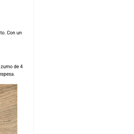
to. Con un
l zumo de 4
espesa.