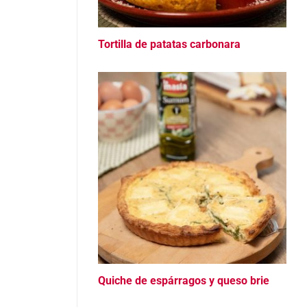
Tortilla de patatas carbonara
Quiche de espárragos y queso brie