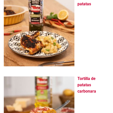
patatas
Tortilla de
patatas
carbonara