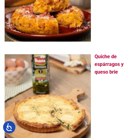
Quiche de
espárragos y
queso brie