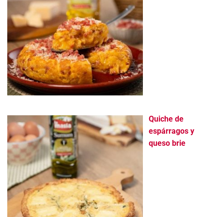
Quiche de
espárragos y
queso brie