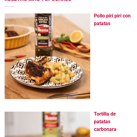
Pollo piri piri con
patatas
Tortilla de
patatas
carbonara