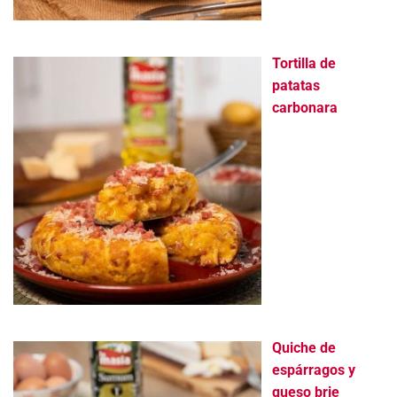
Tortilla de
patatas
carbonara
Quiche de
espárragos y
queso brie