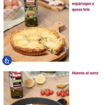
espárragos y
queso brie
Huevos al curry