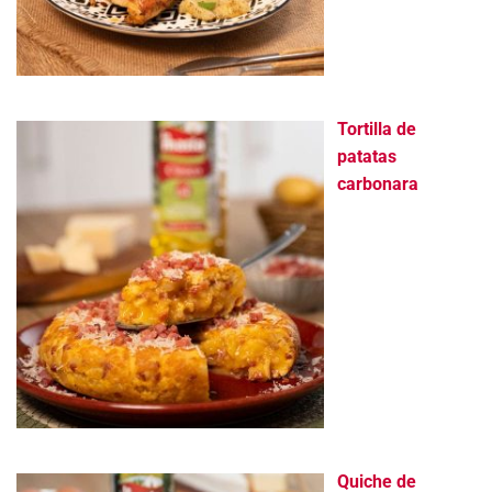
Tortilla de
patatas
carbonara
Quiche de