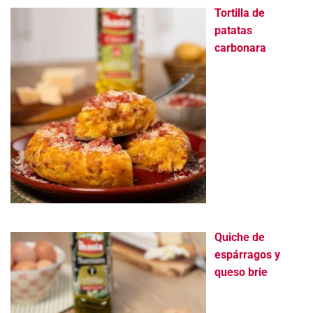
Tortilla de
patatas
carbonara
Quiche de
espárragos y
queso brie