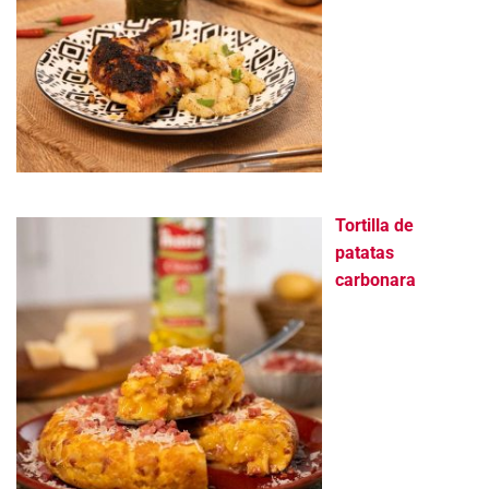
Tortilla de
patatas
carbonara