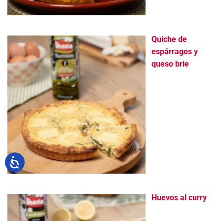
Quiche de
espárragos y
queso brie
Huevos al curry