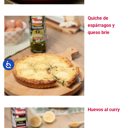
Quiche de
espárragos y
queso brie
Huevos al curry