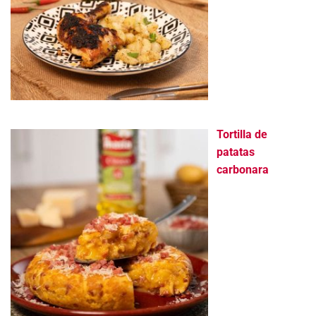
Tortilla de
patatas
carbonara