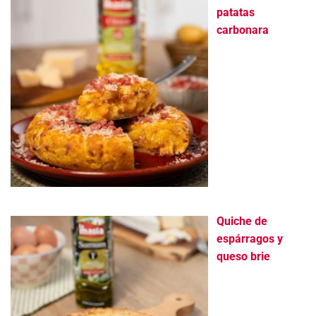
patatas
carbonara
Quiche de
espárragos y
queso brie