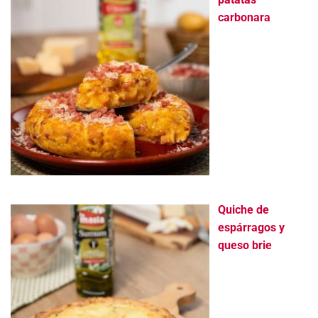
carbonara
Quiche de
espárragos y
queso brie