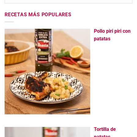
RECETAS MÁS POPULARES
Pollo piri piri con
patatas
Tortilla de
patatas