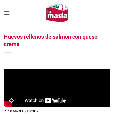
Saltar
al
contenido
Huevos rellenos de salmón con queso
crema
Publicado el 16/11/2017