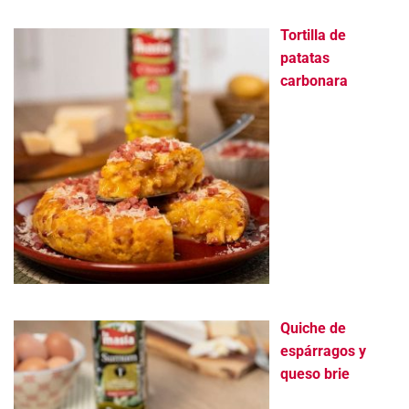
Tortilla de
patatas
carbonara
Quiche de
espárragos y
queso brie