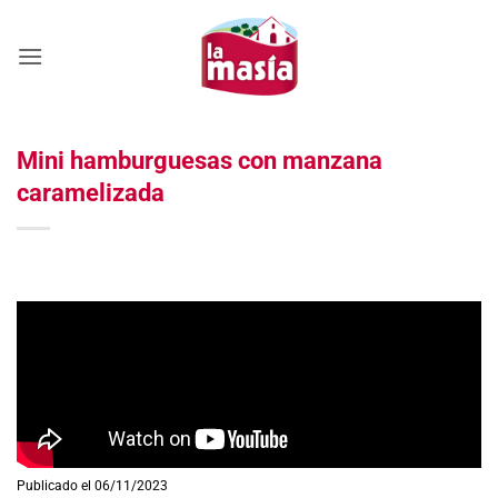
Saltar
al
contenido
Mini hamburguesas con manzana
caramelizada
Publicado el 06/11/2023