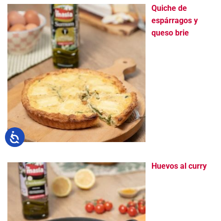
Quiche de
espárragos y
queso brie
Huevos al curry