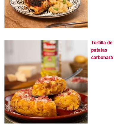
Tortilla de
patatas
carbonara