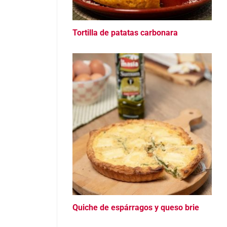
Tortilla de patatas carbonara
Quiche de espárragos y queso brie