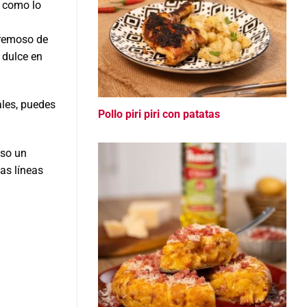
 como lo
cremoso de
 dulce en
ales, puedes
Pollo piri piri con patatas
uso un
as líneas