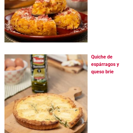
Quiche de
espárragos y
queso brie