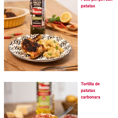
patatas
Tortilla de
patatas
carbonara