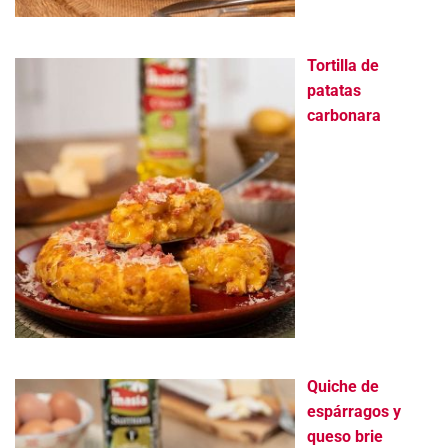
Tortilla de
patatas
carbonara
Quiche de
espárragos y
queso brie