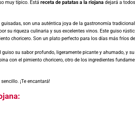
so muy típico. Está
receta de patatas a la riojana
dejará a todo
guisadas, son una auténtica joya de la gastronomía tradiciona
or su riqueza culinaria y sus excelentes vinos. Este guiso rúst
iento choricero. Son un plato perfecto para los días más fríos de
a al guiso su sabor profundo, ligeramente picante y ahumado, y su
ombina con el pimiento choricero, otro de los ingredientes fundam
sencillo. ¡Te encantará!
ojana: