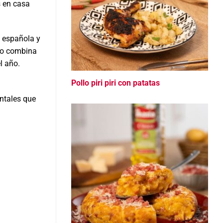
s en casa
l española y
ico combina
l año.
Pollo piri piri con patatas
entales que