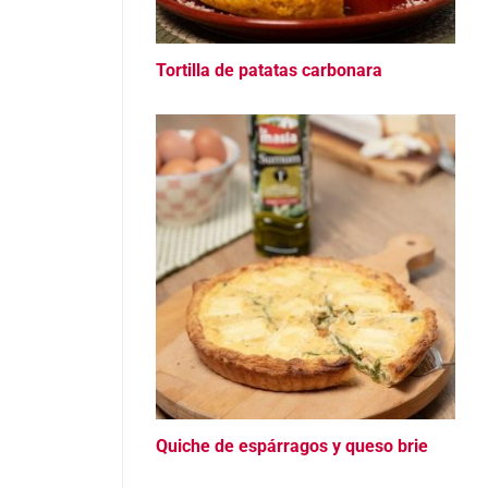
Tortilla de patatas carbonara
Quiche de espárragos y queso brie