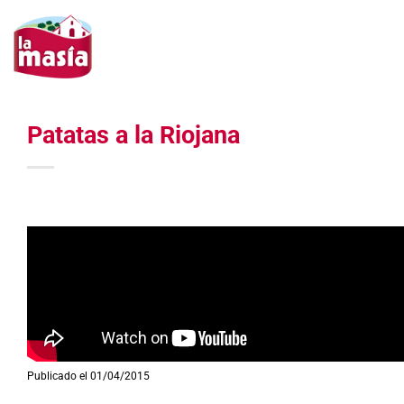
Saltar
al
contenido
Patatas a la Riojana
Publicado el 01/04/2015