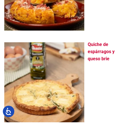
Quiche de
espárragos y
queso brie