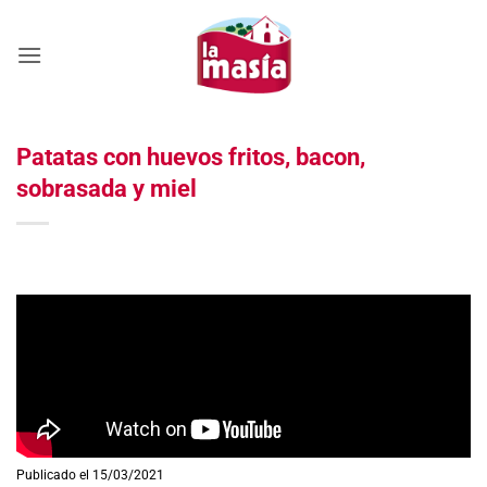
Saltar
al
contenido
Patatas con huevos fritos, bacon,
sobrasada y miel
Publicado el 15/03/2021