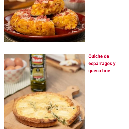
Quiche de
espárragos y
queso brie