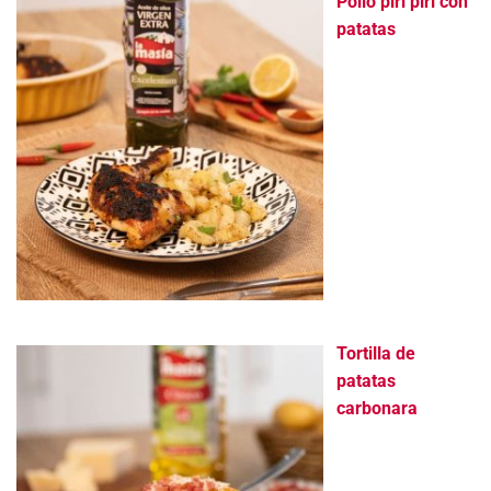
Pollo piri piri con
patatas
Tortilla de
patatas
carbonara