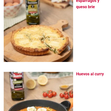
espárragos y
queso brie
Huevos al curry