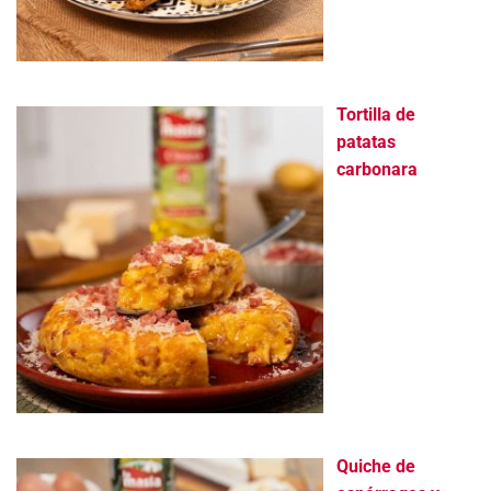
Tortilla de
patatas
carbonara
Quiche de