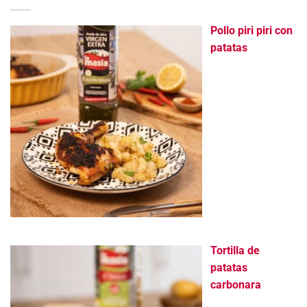
Pollo piri piri con
patatas
Tortilla de
patatas
carbonara