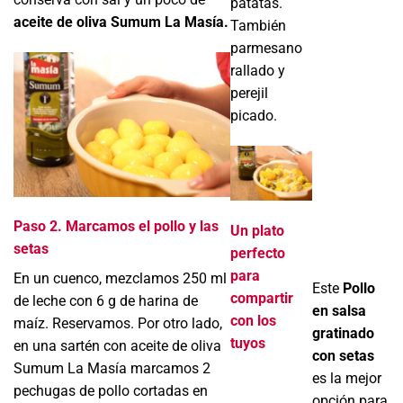
patatas.
aceite de oliva Sumum La Masía.
También
parmesano
rallado y
perejil
picado.
Paso 2. Marcamos el pollo y las
Un plato
setas
perfecto
para
En un cuenco, mezclamos 250 ml
Este
Pollo
compartir
de leche con 6 g de harina de
en salsa
con los
maíz. Reservamos. Por otro lado,
gratinado
tuyos
en una sartén con aceite de oliva
con setas
Sumum La Masía marcamos 2
es la mejor
pechugas de pollo cortadas en
opción para