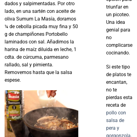
dados y salpimentadas. Por otro
triunfar en
lado, en una sartén con aceite de
un picoteo.
oliva Sumum La Masía, doramos
Una idea
¼ de cebolla picada muy fina y 50
genial para
g de champiñones Portobello
no
laminados con sal. Añadimos la
complicarse
harina de maíz diluida en leche, 1
cocinando.
cdta. de cúrcuma, parmesano
rallado, sal y pimienta.
Si este tipo
Removemos hasta que la salsa
de platos te
espese.
encantan,
no te
pierdas esta
receta de
pollo con
salsa de
pera y
gorgonzola
.