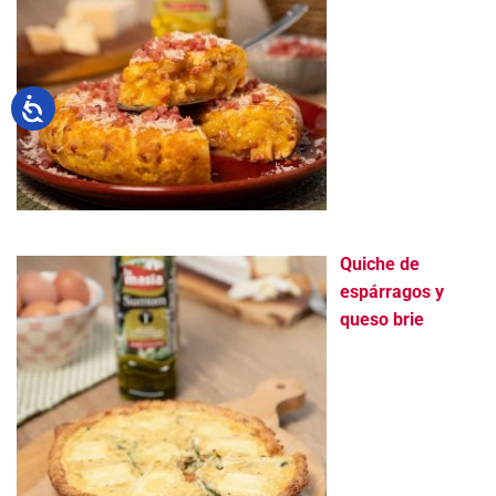
Quiche de
espárragos y
queso brie