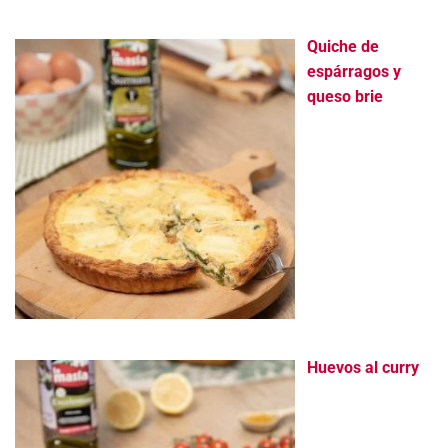
Quiche de
espárragos y
queso brie
Huevos al curry