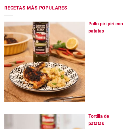
RECETAS MÁS POPULARES
Pollo piri piri con
patatas
Tortilla de
patatas