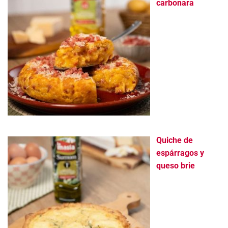
carbonara
Quiche de
espárragos y
queso brie