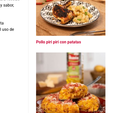
y sabor,
sta
l uso de
Pollo piri piri con patatas