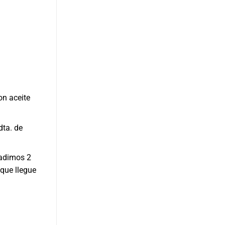
on aceite
dta. de
ñadimos 2
 que llegue