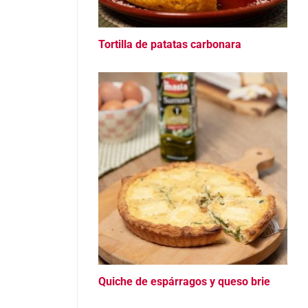
Tortilla de patatas carbonara
Quiche de espárragos y queso brie