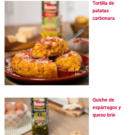
Tortilla de
patatas
carbonara
Quiche de
espárragos y
queso brie