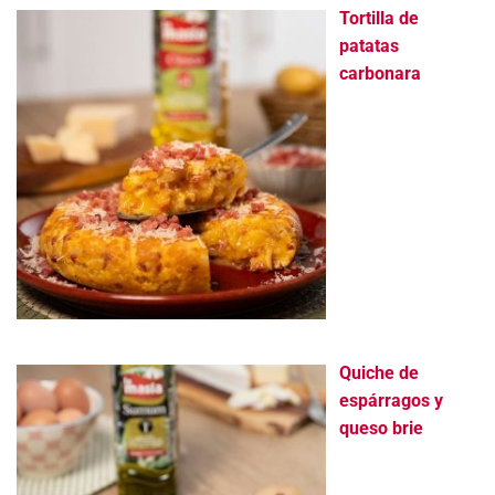
Tortilla de
patatas
carbonara
Quiche de
espárragos y
queso brie