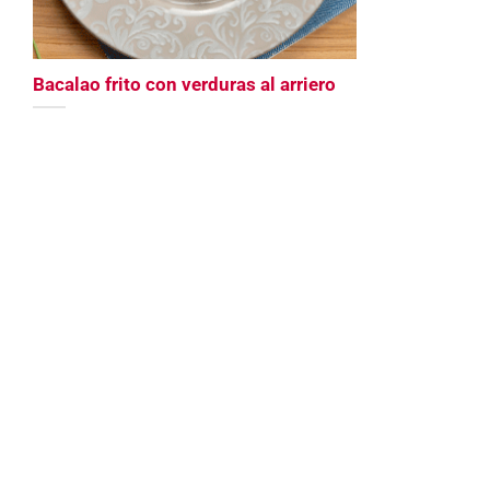
Bacalao frito con verduras al arriero