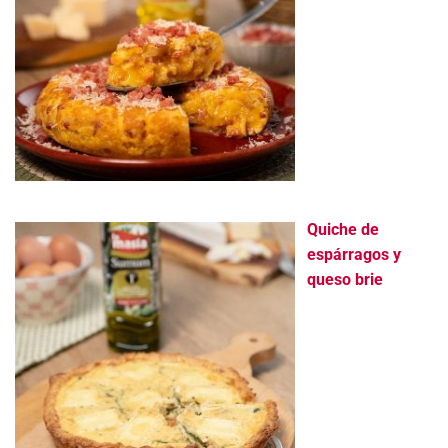
Quiche de
espárragos y
queso brie