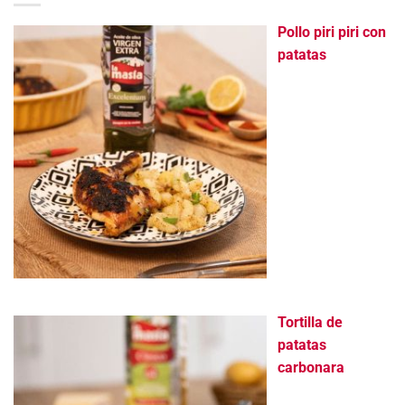
Pollo piri piri con
patatas
Tortilla de
patatas
carbonara