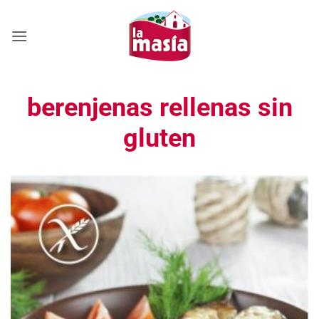
Saltar
al
contenido
berenjenas rellenas sin
gluten