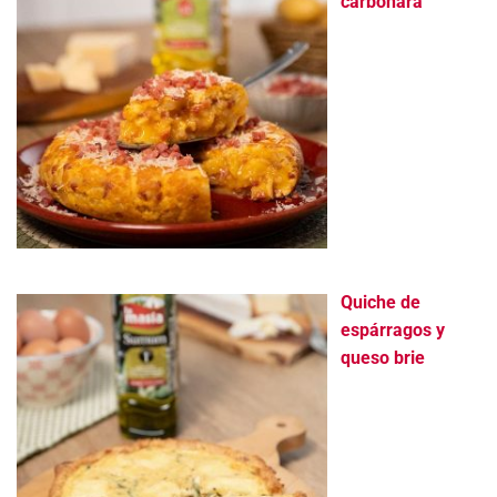
carbonara
Quiche de
espárragos y
queso brie