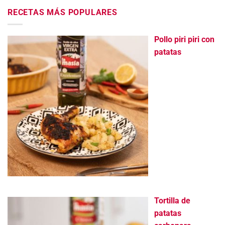
RECETAS MÁS POPULARES
Pollo piri piri con
patatas
Tortilla de
patatas