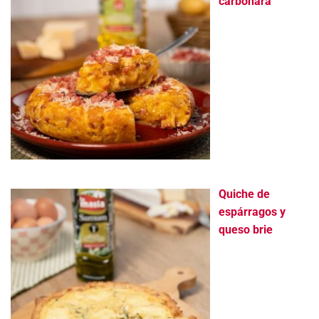
carbonara
Quiche de
espárragos y
queso brie