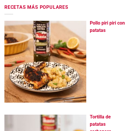
RECETAS MÁS POPULARES
Pollo piri piri con
patatas
Tortilla de
patatas