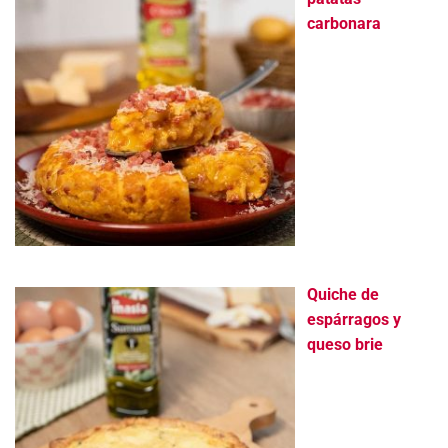
carbonara
Quiche de
espárragos y
queso brie