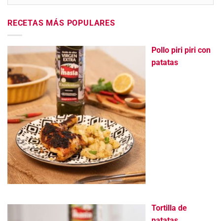
RECETAS MÁS POPULARES
Pollo piri piri con
patatas
Tortilla de
patatas