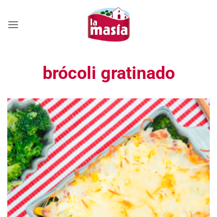
Saltar
al
contenido
brócoli gratinado