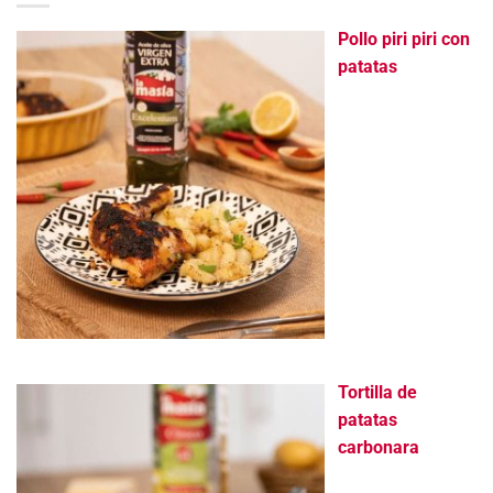
Pollo piri piri con
patatas
Tortilla de
patatas
carbonara