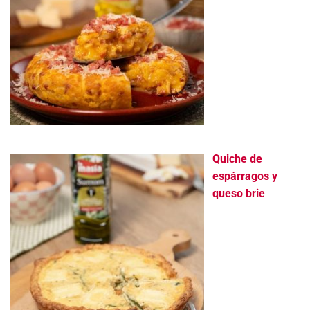
Quiche de
espárragos y
queso brie