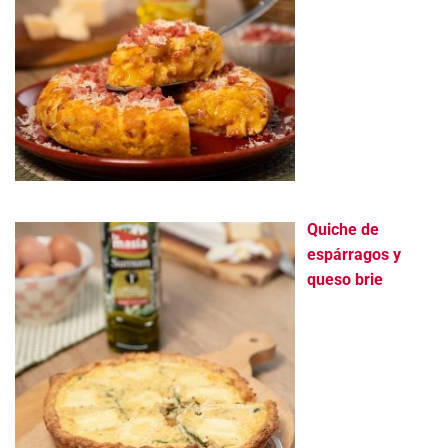
Quiche de
espárragos y
queso brie