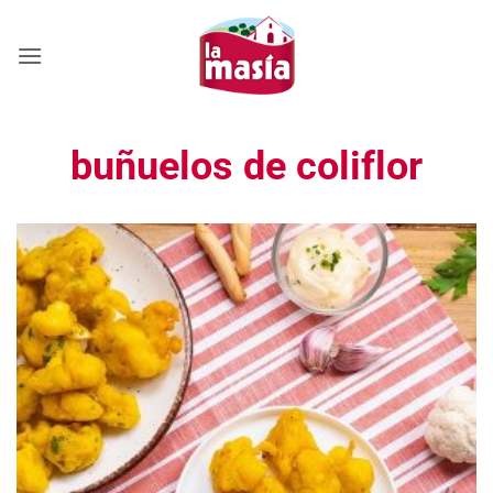
Saltar
al
contenido
buñuelos de coliflor