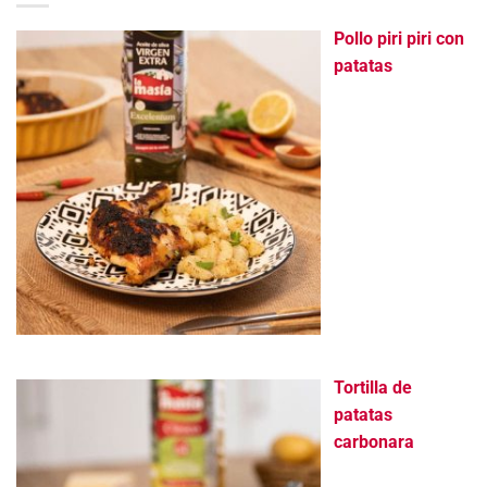
Pollo piri piri con
patatas
Tortilla de
patatas
carbonara