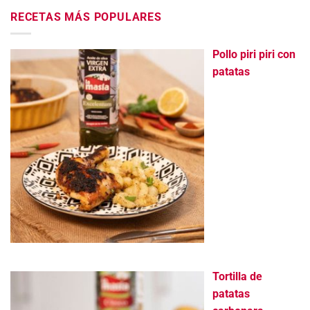
RECETAS MÁS POPULARES
Pollo piri piri con
patatas
Tortilla de
patatas