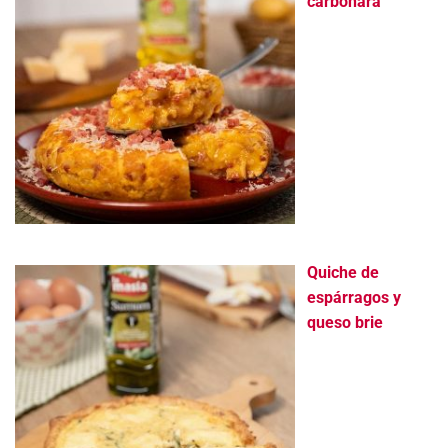
carbonara
Quiche de
espárragos y
queso brie