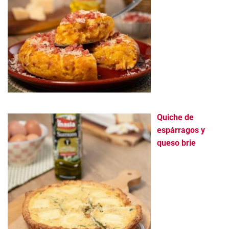
Quiche de
espárragos y
queso brie