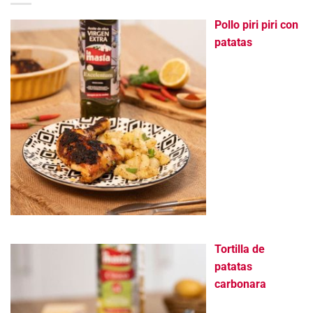
Pollo piri piri con
patatas
Tortilla de
patatas
carbonara