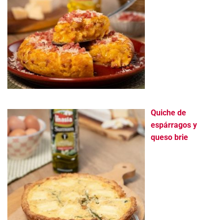
Quiche de
espárragos y
queso brie