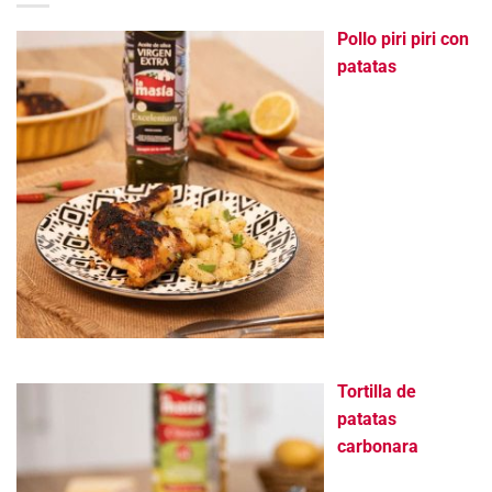
Pollo piri piri con
patatas
Tortilla de
patatas
carbonara