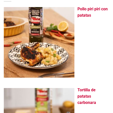
Pollo piri piri con
patatas
Tortilla de
patatas
carbonara