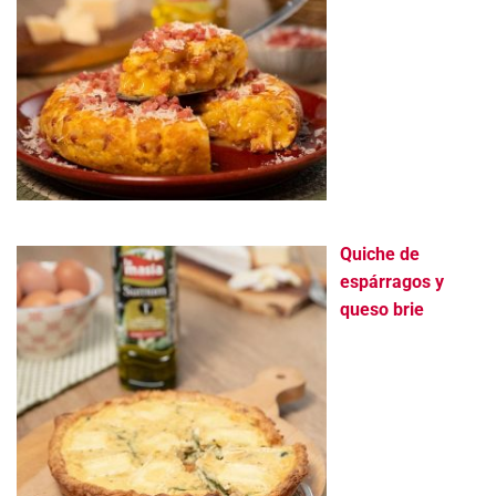
Quiche de
espárragos y
queso brie