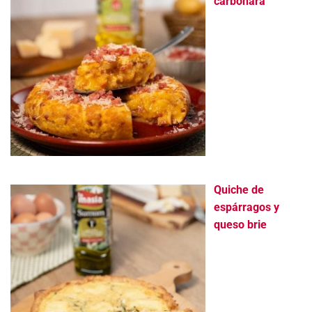
carbonara
Quiche de
espárragos y
queso brie