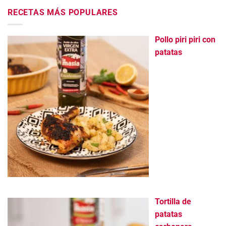
RECETAS MÁS POPULARES
Pollo piri piri con
patatas
Tortilla de
patatas