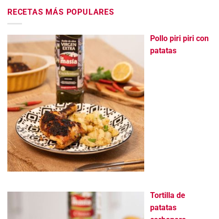
RECETAS MÁS POPULARES
Pollo piri piri con
patatas
Tortilla de
patatas