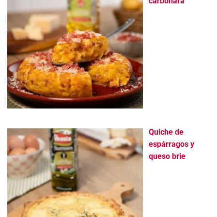
carbonara
Quiche de
espárragos y
queso brie