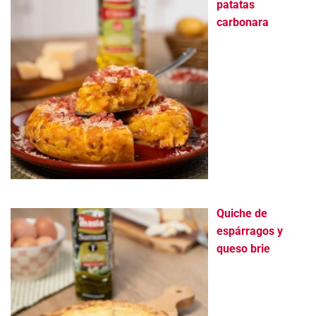
patatas
carbonara
Quiche de
espárragos y
queso brie