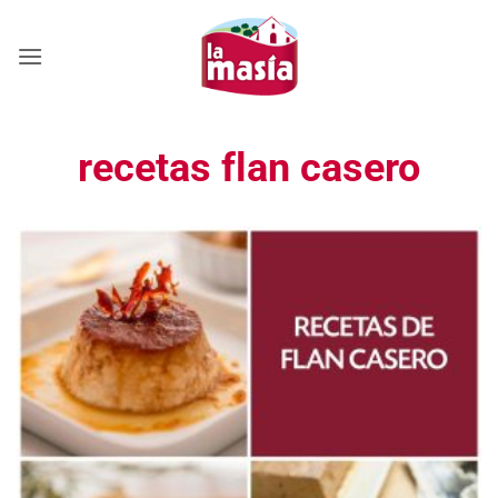
Saltar
al
contenido
recetas flan casero