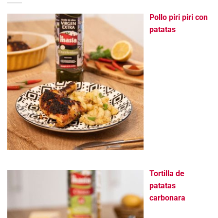
Pollo piri piri con
patatas
Tortilla de
patatas
carbonara