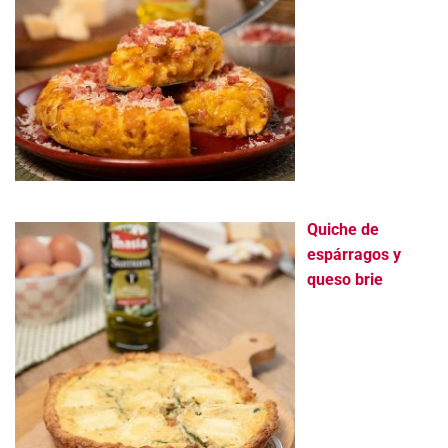
Quiche de
espárragos y
queso brie