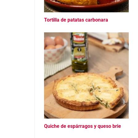
Tortilla de patatas carbonara
Quiche de espárragos y queso brie