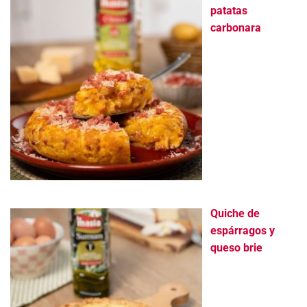
patatas
carbonara
Quiche de
espárragos y
queso brie