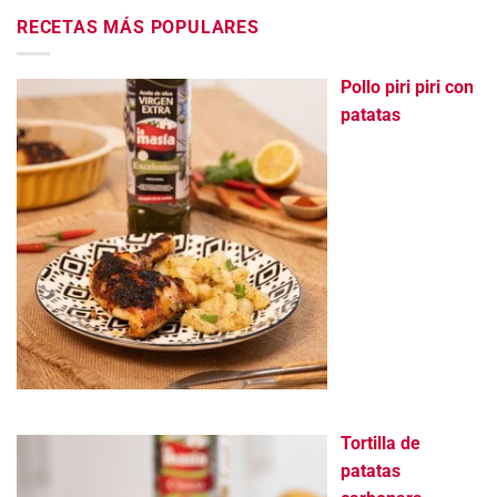
RECETAS MÁS POPULARES
Pollo piri piri con
patatas
Tortilla de
patatas