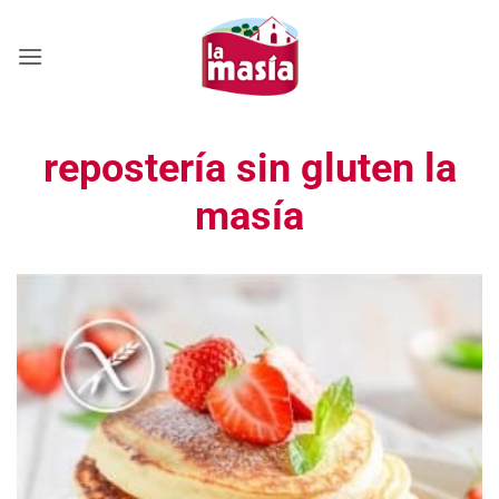
Saltar
al
contenido
repostería sin gluten la
masía