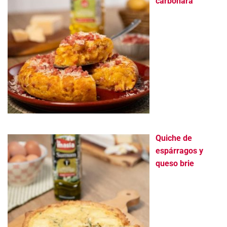
carbonara
Quiche de
espárragos y
queso brie