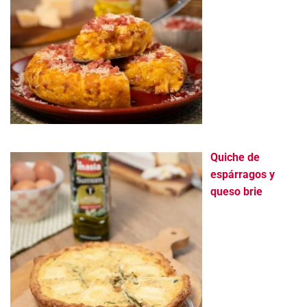
Quiche de
espárragos y
queso brie