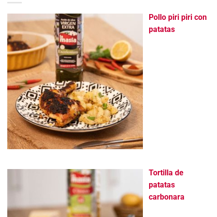
Pollo piri piri con
patatas
Tortilla de
patatas
carbonara