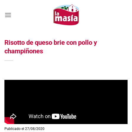
Saltar
al
contenido
Risotto de queso brie con pollo y
champiñones
Publicado el 27/08/2020