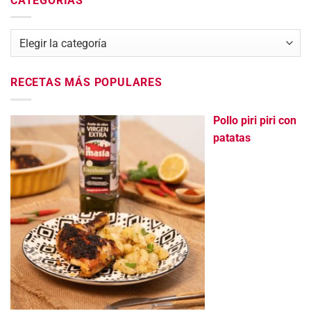
CATEGORÍAS
Categorías
RECETAS MÁS POPULARES
Pollo piri piri con
patatas