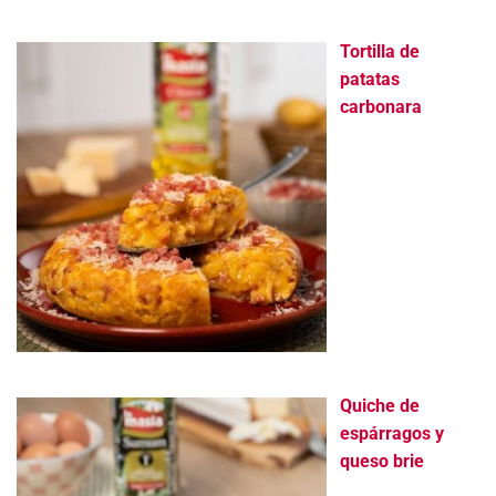
Tortilla de
patatas
carbonara
Quiche de
espárragos y
queso brie