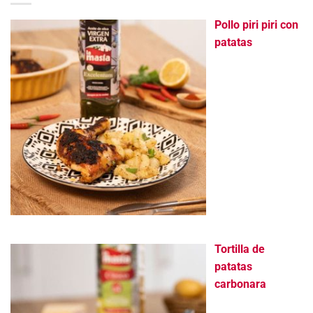
Pollo piri piri con
patatas
Tortilla de
patatas
carbonara