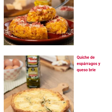
Quiche de
espárragos y
queso brie