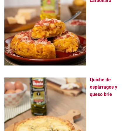
carbonara
Quiche de
espárragos y
queso brie