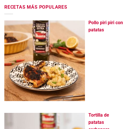
RECETAS MÁS POPULARES
Pollo piri piri con
patatas
Tortilla de
patatas